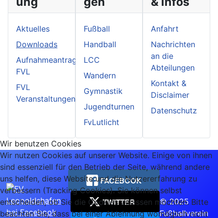
ung
gen
& Infos
Aktuelles
Fußball
Anfahrt
Downloads
Handball
Nachrichten
an die
Aufnahmeantrag
LCC
Abteilungen
FVL
Wandern
Kontakt &
FVL
Gymnastik
Disclaimer
Veranstaltungen
Jugendturnen
Datenschutz
FvLutlicht
Wir benutzen Cookies
Wir nutzen Cookies auf unserer Website. Einige von ihnen
sind essenziell für den Betrieb der Seite, während andere
uns helfen, diese Website und die Nutzererfahrung zu
FACEBOOK
verbessern (Tracking Cookies). Sie können selbst
TWITTER
© 2025
entscheiden, ob Sie die Cookies zulassen möchten. Bitte
Fußballverein
beachten Sie, dass bei einer Ablehnung womöglich nicht