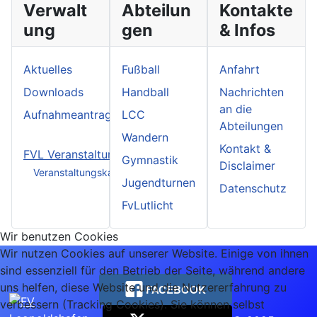
Verwalt
Abteilun
Kontakte
ung
gen
& Infos
Aktuelles
Fußball
Anfahrt
Downloads
Handball
Nachrichten
an die
Aufnahmeantrag FVL
LCC
Abteilungen
Wandern
Kontakt &
FVL Veranstaltungen
Gymnastik
Disclaimer
Veranstaltungskalender
Jugendturnen
Datenschutz
FvLutlicht
Wir benutzen Cookies
Wir nutzen Cookies auf unserer Website. Einige von ihnen
sind essenziell für den Betrieb der Seite, während andere
uns helfen, diese Website und die Nutzererfahrung zu
FACEBOOK
verbessern (Tracking Cookies). Sie können selbst