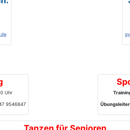
in:
.de
gy
g
Sp
00 Uhr
Trainin
7247 9546847
Übungsleiter
Tanzen für Senioren